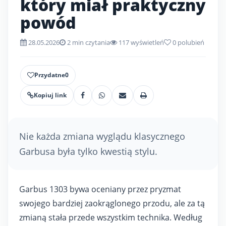
który miał praktyczny
powód
28.05.2026
2 min czytania
117 wyświetleń
0
polubień
Przydatne
0
Kopiuj link
Nie każda zmiana wyglądu klasycznego
Garbusa była tylko kwestią stylu.
Garbus 1303 bywa oceniany przez pryzmat
swojego bardziej zaokrąglonego przodu, ale za tą
zmianą stała przede wszystkim technika. Według