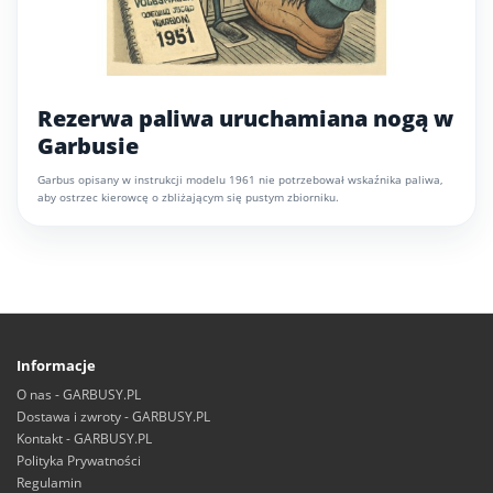
Rezerwa paliwa uruchamiana nogą w
Garbusie
Garbus opisany w instrukcji modelu 1961 nie potrzebował wskaźnika paliwa,
aby ostrzec kierowcę o zbliżającym się pustym zbiorniku.
Informacje
O nas - GARBUSY.PL
Dostawa i zwroty - GARBUSY.PL
Kontakt - GARBUSY.PL
Polityka Prywatności
Regulamin