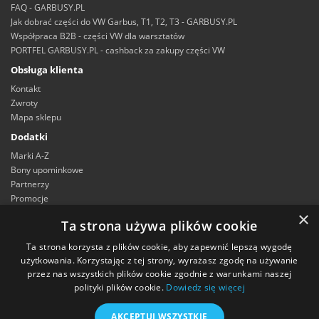
FAQ - GARBUSY.PL
Jak dobrać części do VW Garbus, T1, T2, T3 - GARBUSY.PL
Współpraca B2B - części VW dla warsztatów
PORTFEL GARBUSY.PL - cashback za zakupy części VW
Obsługa klienta
Kontakt
Zwroty
Mapa sklepu
Dodatki
Marki A-Z
Bony upominkowe
Partnerzy
Promocje
×
Moje konto
Ta strona używa plików cookie
Moje konto
Ta strona korzysta z plików cookie, aby zapewnić lepszą wygodę
Historia zamówień
użytkowania. Korzystając z tej strony, wyrażasz zgodę na używanie
Lista życzeń
przez nas wszystkich plików cookie zgodnie z warunkami naszej
Newsletter
polityki plików cookie.
Dowiedz się więcej
AKCEPTUJ WSZYSTKIE