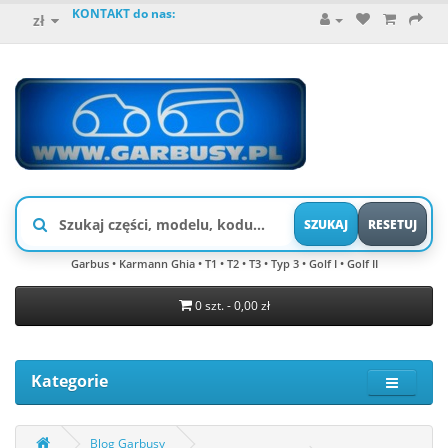
KONTAKT do nas:
zł
SZUKAJ
RESETUJ
Garbus • Karmann Ghia • T1 • T2 • T3 • Typ 3 • Golf I • Golf II
0 szt. - 0,00 zł
Kategorie
Blog Garbusy