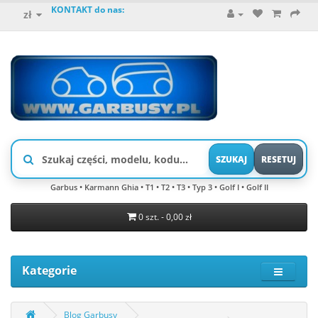
KONTAKT do nas:
zł
SZUKAJ
RESETUJ
Garbus • Karmann Ghia • T1 • T2 • T3 • Typ 3 • Golf I • Golf II
0 szt. - 0,00 zł
Kategorie
Blog Garbusy