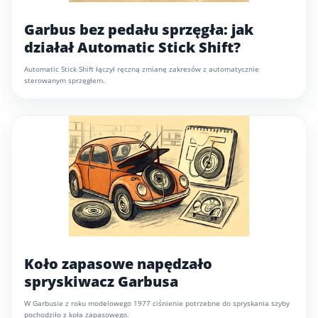
Garbus bez pedału sprzęgła: jak
działał Automatic Stick Shift?
Automatic Stick Shift łączył ręczną zmianę zakresów z automatycznie
sterowanym sprzęgłem.
Koło zapasowe napędzało
spryskiwacz Garbusa
W Garbusie z roku modelowego 1977 ciśnienie potrzebne do spryskania szyby
pochodziło z koła zapasowego.