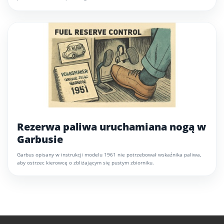
Rezerwa paliwa uruchamiana nogą w
Garbusie
Garbus opisany w instrukcji modelu 1961 nie potrzebował wskaźnika paliwa,
aby ostrzec kierowcę o zbliżającym się pustym zbiorniku.