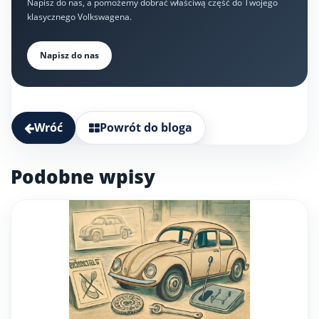
Napisz do nas, a pomożemy dobrać właściwą część do Twojego
klasycznego Volkswagena.
Napisz do nas
Wróć
Powrót do bloga
Podobne wpisy