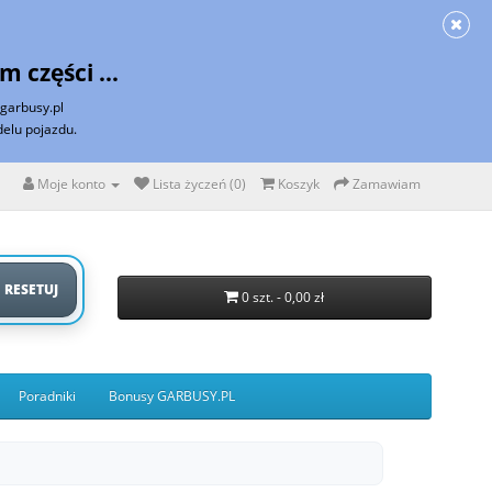
m części
...
garbusy.pl
elu pojazdu.
Moje konto
Lista życzeń (0)
Koszyk
Zamawiam
RESETUJ
0 szt. - 0,00 zł
Poradniki
Bonusy GARBUSY.PL