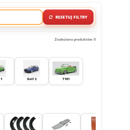
RESETUJ FILTRY
Znaleziono produktów: 0
 1
Golf 2
T181