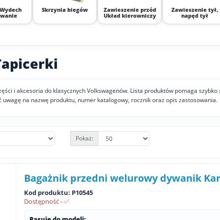
 Wydech
Skrzynia biegów
Zawieszenie przód
Zawieszenie tył,
wanie
Układ kierowniczy
napęd tył
Tapicerki
z części i akcesoria do klasycznych Volkswagenów. Lista produktów pomaga szybk
 uwagę na nazwę produktu, numer katalogowy, rocznik oraz opis zastosowania.
Pokaż:
Bagażnik przedni welurowy dywanik Ka
Kod produktu: P10545
Dostępność - ✅
Pasuje do modeli: