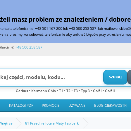
żeli masz problem ze znalezieniem / dobore
 kontakt telefonicznie
+48 501 167 200 lub +48 500 258 587
lub mailowo
sklep@
enia prosimy konsultować telefonicznie aby uniknąć błędów przy określaniu mod
arcin
✆
+48 500 258 587
SZUKAJ
Garbus • Karmann Ghia • T1 • T2 • T3 • Typ 3 • Golf I • Golf II
A
KATALOGI PDF
PROMOCJE
UŻYWANE
BLOG-CIEKAWOSTKI
Wnętrze
81 Przednie fotele Maty Tapicerki