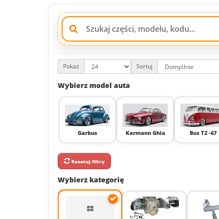
Pokaż
Sortuj
Wybierz model auta
Garbus
Karmann Ghia
Bus T2 -67
Resetuj filtry
Wybierz kategorię