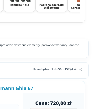
Hamulce Koła
Podłoga Zderzaki
Nadwozie
Bla
Sterowanie
Karoseria Wnętrze
o sprawdzić dostępne elementy, porównać warianty i dobrać
Przeglądasz 1 do 50 z 157 (4 stron)
rmann Ghia 67
Cena: 720,00 zł