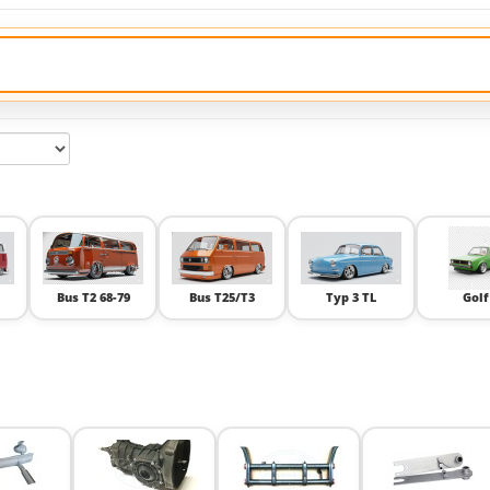
Bus T2 68-79
Bus T25/T3
Typ 3 TL
Golf