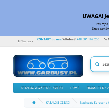
UWAGA! Je
P
rosimy o
Duże zamówi
KONTAKT do nas:
Kuba
✆
+48 501 167 200
M
zł
Waluta
KATALOG WSZYSTKICH CZĘŚCI
HOME
PRODUKTY DNI
KATALOG CZĘŚCI
Nadwozie Karoseria 