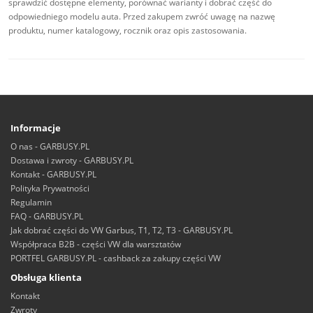
sprawdzić dostępne elementy, porównać warianty i dobrać część do
odpowiedniego modelu auta. Przed zakupem zwróć uwagę na nazwę
produktu, numer katalogowy, rocznik oraz opis zastosowania.
Informacje
O nas - GARBUSY.PL
Dostawa i zwroty - GARBUSY.PL
Kontakt - GARBUSY.PL
Polityka Prywatności
Regulamin
FAQ - GARBUSY.PL
Jak dobrać części do VW Garbus, T1, T2, T3 - GARBUSY.PL
Współpraca B2B - części VW dla warsztatów
PORTFEL GARBUSY.PL - cashback za zakupy części VW
Obsługa klienta
Kontakt
Zwroty