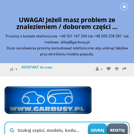
UWAGA! Jeżeli masz problem ze
znalezieniem / doborem części
...
P
rosimy o kontakt telefonicznie
+48 501 167 200 lub +48 500 258 587
lub
mailowo
sklep@garbusy.pl
Duże zamówienia prosimy konsultować telefonicznie aby uniknąć błędów
przy określaniu modelu pojazdu.
KONTAKT do nas:
zł
SZUKAJ
RESETUJ