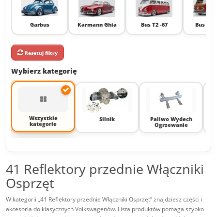
Garbus
Karmann Ghia
Bus T2 -67
Bus T2 6
Resetuj filtry
Wybierz kategorię
Wszystkie
Silnik
Paliwo Wydech
S
kategorie
Ogrzewanie
41 Reflektory przednie Włączniki
Osprzęt
W kategorii „41 Reflektory przednie Włączniki Osprzęt” znajdziesz części i
akcesoria do klasycznych Volkswagenów. Lista produktów pomaga szybko