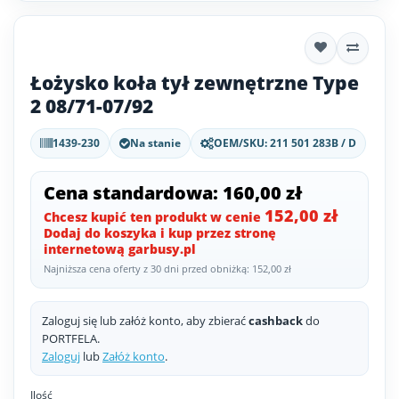
Łożysko koła tył zewnętrzne Type
2 08/71-07/92
1439-230
Na stanie
OEM/SKU: 211 501 283B / D
Cena standardowa: 160,00 zł
152,00 zł
Chcesz kupić ten produkt w cenie
Dodaj do koszyka i kup przez stronę
internetową garbusy.pl
Najniższa cena oferty z 30 dni przed obniżką: 152,00 zł
Zaloguj się lub załóż konto, aby zbierać
cashback
do
PORTFELA.
Zaloguj
lub
Załóż konto
.
Ilość