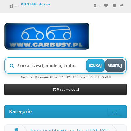
KONTAKT do nas:
zł
SZUKAJ
RESETUJ
Garbus • Karmann Ghia • T1 • T2 • T3 • Typ 3 • Golf I • Golf II
0 szt. - 0,00 zł
Kategorie
Łożysko koła tył zewnętrzne Type 2 08/71-07/92