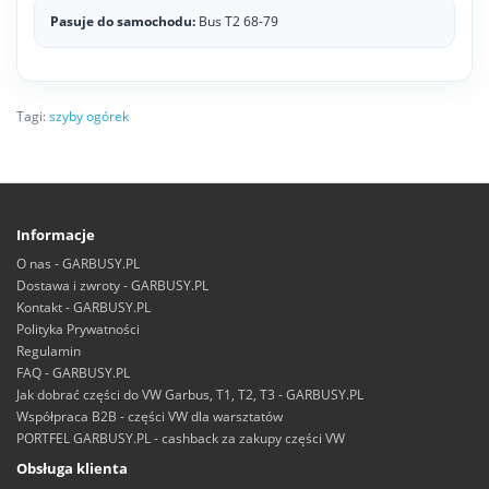
Pasuje do samochodu:
Bus T2 68-79
Tagi:
szyby ogórek
Informacje
O nas - GARBUSY.PL
Dostawa i zwroty - GARBUSY.PL
Kontakt - GARBUSY.PL
Polityka Prywatności
Regulamin
FAQ - GARBUSY.PL
Jak dobrać części do VW Garbus, T1, T2, T3 - GARBUSY.PL
Współpraca B2B - części VW dla warsztatów
PORTFEL GARBUSY.PL - cashback za zakupy części VW
Obsługa klienta