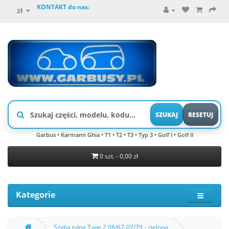
KONTAKT do nas:
zł
SZUKAJ
RESETUJ
Garbus • Karmann Ghia • T1 • T2 • T3 • Typ 3 • Golf I • Golf II
0 szt. - 0,00 zł
Kategorie
Szyba tylna Type 2 08/67-07/79 - zielona