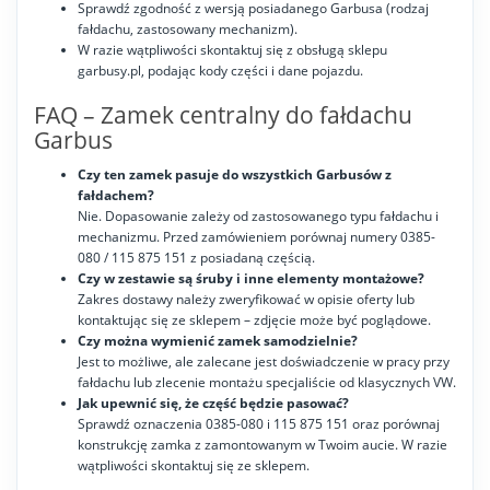
Sprawdź zgodność z wersją posiadanego Garbusa (rodzaj
fałdachu, zastosowany mechanizm).
W razie wątpliwości skontaktuj się z obsługą sklepu
garbusy.pl, podając kody części i dane pojazdu.
FAQ – Zamek centralny do fałdachu
Garbus
Czy ten zamek pasuje do wszystkich Garbusów z
fałdachem?
Nie. Dopasowanie zależy od zastosowanego typu fałdachu i
mechanizmu. Przed zamówieniem porównaj numery 0385-
080 / 115 875 151 z posiadaną częścią.
Czy w zestawie są śruby i inne elementy montażowe?
Zakres dostawy należy zweryfikować w opisie oferty lub
kontaktując się ze sklepem – zdjęcie może być poglądowe.
Czy można wymienić zamek samodzielnie?
Jest to możliwe, ale zalecane jest doświadczenie w pracy przy
fałdachu lub zlecenie montażu specjaliście od klasycznych VW.
Jak upewnić się, że część będzie pasować?
Sprawdź oznaczenia 0385-080 i 115 875 151 oraz porównaj
konstrukcję zamka z zamontowanym w Twoim aucie. W razie
wątpliwości skontaktuj się ze sklepem.