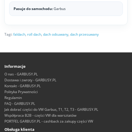
Pasuje do samochodu:
Garbus
Tagi:
faldach
,
roll dach
,
dach odsuwany
,
dach przesuwany
Informacje
O nas - GARBUSY.PL
Dostawa i zwroty - GARBUSY.PL
Kontakt - GARBUSY.PL
Polityka Prywatności
Regulamin
FAQ - GARBUSY.PL
Jak dobrać części do VW Garbus, T1, T2, T3 - GARBUSY.PL
Współpraca B2B - części VW dla warsztatów
PORTFEL GARBUSY.PL - cashback za zakupy części VW
Obsługa klienta