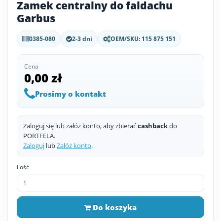
Zamek centralny do faldachu
Garbus
0385-080
2-3 dni
OEM/SKU: 115 875 151
Cena
0,00 zł
Prosimy o kontakt
Zaloguj się lub załóż konto, aby zbierać
cashback
do
PORTFELA.
Zaloguj
lub
Załóż konto
.
Ilość
Do koszyka