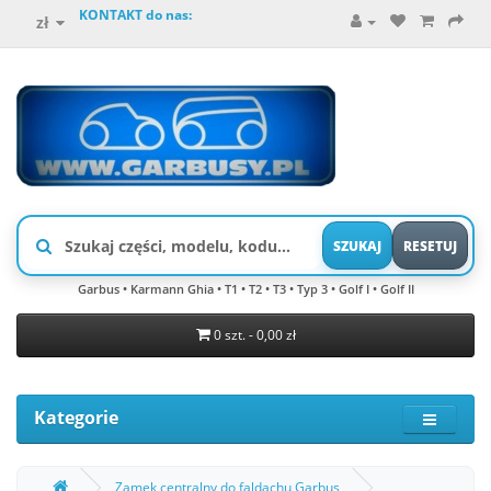
KONTAKT do nas:
zł
SZUKAJ
RESETUJ
Garbus • Karmann Ghia • T1 • T2 • T3 • Typ 3 • Golf I • Golf II
0 szt. - 0,00 zł
Kategorie
Zamek centralny do faldachu Garbus